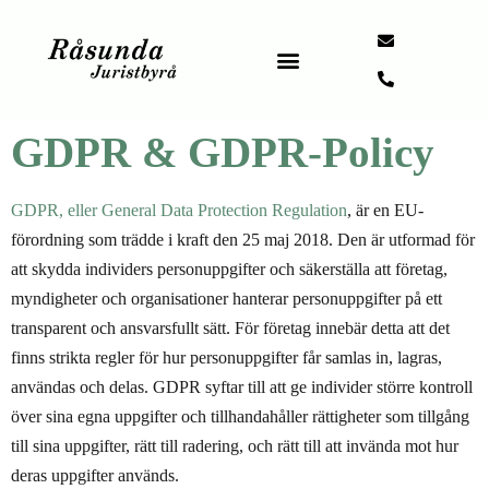
Hoppa
FÖR PRIVATPERSONER
NOTARIUS PUBLICUS
till
innehåll
GDPR & GDPR-Policy
GDPR, eller General Data Protection Regulation
, är en EU-
förordning som trädde i kraft den 25 maj 2018. Den är utformad för
att skydda individers personuppgifter och säkerställa att företag,
myndigheter och organisationer hanterar personuppgifter på ett
transparent och ansvarsfullt sätt. För företag innebär detta att det
finns strikta regler för hur personuppgifter får samlas in, lagras,
användas och delas. GDPR syftar till att ge individer större kontroll
över sina egna uppgifter och tillhandahåller rättigheter som tillgång
till sina uppgifter, rätt till radering, och rätt till att invända mot hur
deras uppgifter används.