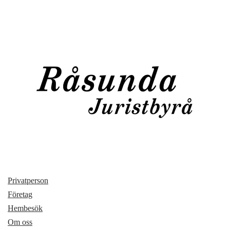
Privatperson
Företag
Hembesök
Om oss