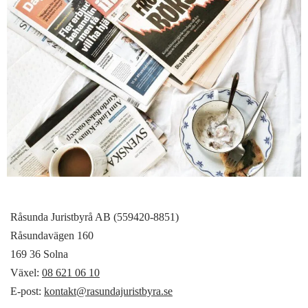
Råsunda Juristbyrå AB (559420-8851)
Råsundavägen 160
169 36 Solna
Växel:
08 621 06 10
E-post:
kontakt@rasundajuristbyra.se